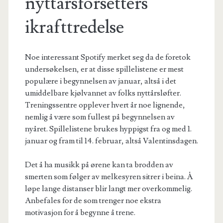
nyttårsforsetters
ikrafttredelse
Noe interessant Spotify merket seg da de foretok
undersøkelsen, er at disse spillelistene er mest
populære i begynnelsen av januar, altså i det
umiddelbare kjølvannet av folks nyttårsløfter.
Treningssentre opplever hvert år noe lignende,
nemlig å være som fullest på begynnelsen av
nyåret. Spillelistene brukes hyppigst fra og med 1.
januar og fram til 14. februar, altså Valentinsdagen.
Det å ha musikk på ørene kan ta brodden av
smerten som følger av melkesyren sitrer i beina. Å
løpe lange distanser blir langt mer overkommelig.
Anbefales for de som trenger noe ekstra
motivasjon for å begynne å trene.