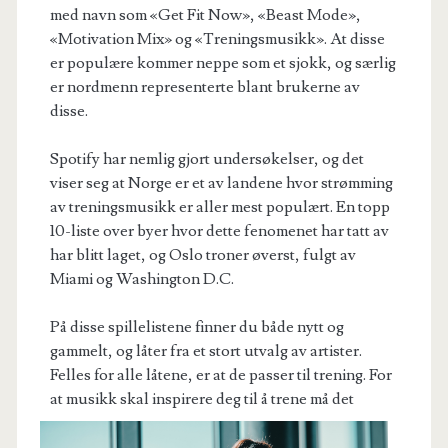
med navn som «Get Fit Now», «Beast Mode»,
«Motivation Mix» og «Treningsmusikk». At disse
er populære kommer neppe som et sjokk, og særlig
er nordmenn representerte blant brukerne av
disse.
Spotify har nemlig gjort undersøkelser, og det
viser seg at Norge er et av landene hvor strømming
av treningsmusikk er aller mest populært. En topp
10-liste over byer hvor dette fenomenet har tatt av
har blitt laget, og Oslo troner øverst, fulgt av
Miami og Washington D.C.
På disse spillelistene finner du både nytt og
gammelt, og låter fra et stort utvalg av artister.
Felles for alle låtene, er at de passer til trening. For
at musikk skal inspirere deg ti
l å trene må det